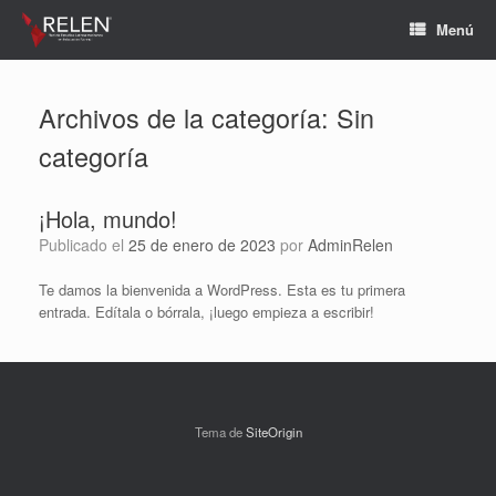
Menú
Archivos de la categoría:
Sin
categoría
¡Hola, mundo!
Publicado el
25 de enero de 2023
por
AdminRelen
Te damos la bienvenida a WordPress. Esta es tu primera
entrada. Edítala o bórrala, ¡luego empieza a escribir!
Tema de
SiteOrigin